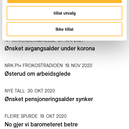
tillat utvalg
BAROMETERET ER I GANG
9. SEP 2021
Ipsos intervjuer 1200 ledere
Ikke tillat
NY MINIUNDERSØKELSE
27. MAI 2021
Ønsket avgangsalder under korona
NRK P1+ FROKOSTRADIOEN
19. NOV 2020
Østerud om arbeidsglede
NYE TALL
30. OKT 2020
Ønsket pensjoneringsalder synker
FLEIRE SPURDE
19. OKT 2020
No gjer vi barometeret betre