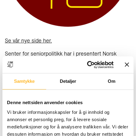
Se vår nye side her.
Senter for seniorpolitikk har i presentert Norsk
seniorpolitisk barometer hvert år siden 2003.
Nytt i år:
Samtykke
Detaljer
Om
Vi har delt opp at vi intervjuer yrkesaktive i ett år,
og så intervjuer ledere neste år. Ipsos utfører
Denne nettsiden anvender cookies
intervjuene for oss, og lager rapporten.
Vi bruker informasjonskapsler for å gi innhold og
Vi har økt antall respondenter fra 1000 til 3000.
annonser et personlig preg, for å levere sosiale
Det gir et bedre grunnlag for å gå mer i dybden
mediefunksjoner og for å analysere trafikken vår. Vi deler
på enkelte parametre.
dessuten informasjon om hvordan du bruker nettstedet