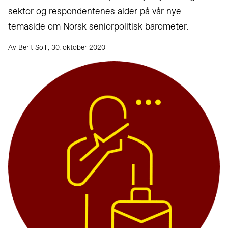
sektor og respondentenes alder på vår nye
temaside om Norsk seniorpolitisk barometer.
Av Berit Solli, 30. oktober 2020