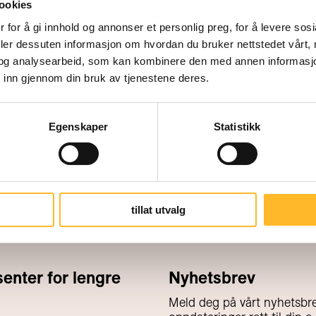
Denne våren var de mest populær
ookies
strategi, hvordan de 15 neste arbe
 for å gi innhold og annonser et personlig preg, for å levere sos
deler dessuten informasjon om hvordan du bruker nettstedet vårt,
#de15beste, pensjon og jobbsøk. 
og analysearbeid, som kan kombinere den med annen informasjon d
planlegge at vi kommer til deg i hø
 inn gjennom din bruk av tjenestene deres.
Egenskaper
Statistikk
tillat utvalg
nter for lengre
Nyhetsbrev
Meld deg på vårt nyhetsbre