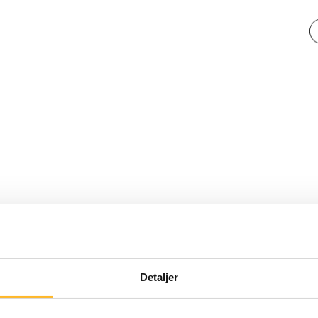
KLIKKVINNERNE PÅ LENGREARBEIDSLIV.NO
Detaljer
Mest lest våren 2021