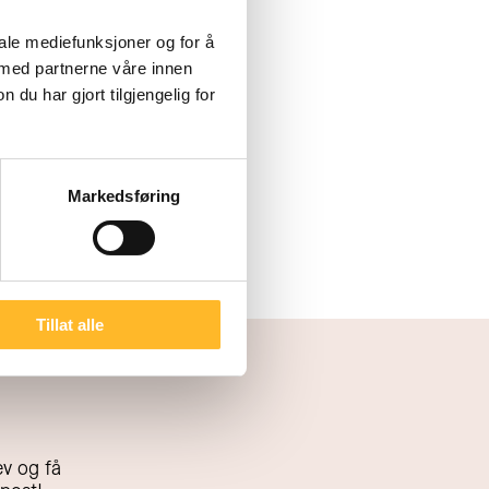
e sakene våre om HR-
idsårene kan bli
iale mediefunksjoner og for å
 med partnerne våre innen
Og allerede nå kan du
u har gjort tilgjengelig for
st!
Markedsføring
Tillat alle
v og få