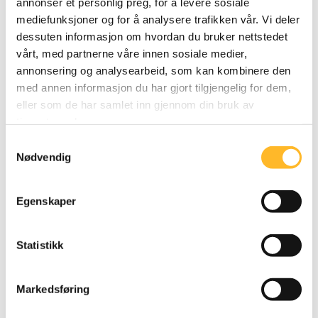
annonser et personlig preg, for å levere sosiale
SSP-NOTAT NR 2.
27. FEB 2019
mediefunksjoner og for å analysere trafikken vår. Vi deler
dessuten informasjon om hvordan du bruker nettstedet
SSP notat: Omstilling = tidligpensjon og
vårt, med partnerne våre innen sosiale medier,
utstøting?
annonsering og analysearbeid, som kan kombinere den
Fører høy omstillingstakt til at flere seniorer
med annen informasjon du har gjort tilgjengelig for dem,
faller ut av arbeidslivet? Hva kan vi lære av
eller som de har samlet inn gjennom din bruk av
våre naboland om omstilling? Vi kan lære at
tjenestene deres.
det offentliges tiltak bør vris mot mer aktiv
Samtykkevalg
Nødvendig
omstilling og jobbskifter.
Egenskaper
Statistikk
Markedsføring