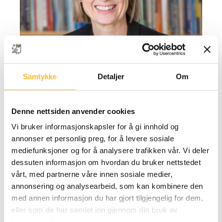
NYTT FOU-PROSJEKT
1. MAR 2021
Samtykke
Detaljer
Om
Under lupen: Overgangen mellom arbeid og
pensjon
Fra arbeidsliv til pensjonisttilværelse – hva
Denne nettsiden anvender cookies
kjennetegner en slik overgang og hva er med
Vi bruker informasjonskapsler for å gi innhold og
å avgjøre når den skal skje?
annonser et personlig preg, for å levere sosiale
mediefunksjoner og for å analysere trafikken vår. Vi deler
dessuten informasjon om hvordan du bruker nettstedet
vårt, med partnerne våre innen sosiale medier,
annonsering og analysearbeid, som kan kombinere den
med annen informasjon du har gjort tilgjengelig for dem,
eller som de har samlet inn gjennom din bruk av
tjenestene deres.