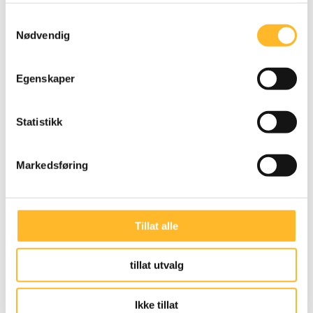
Samtykkevalg
Nødvendig
Egenskaper
FLERE VIL JOBBE LENGER
23. SEP 2020
Statistikk
P1+ om arbeidstakere over 67 år
Hør Kari Østerud og forsker ved Oslo Met Tale
Markedsføring
Hellevik på NRK om de eldste arbeidstakernes
innsats i arbeidslivet, onsdag morgen 23.
september.
Tillat alle
tillat utvalg
Ikke tillat