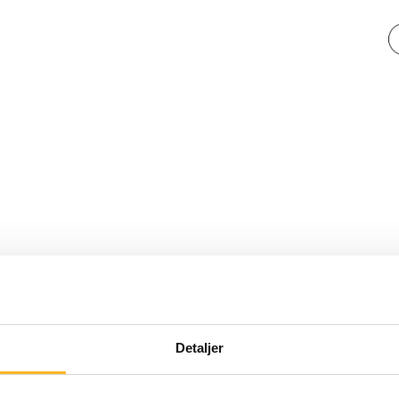
PENSIONSMYNDIGHETEN
9. DES 2020
Detaljer
3 råd fra gårsdagens til dagens 