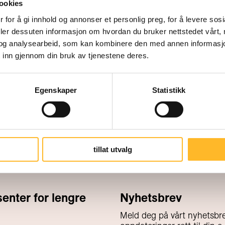
En rapport fra svenske pensjonsm
ookies
blant 70-75-åringer i Sverige, viser
 for å gi innhold og annonser et personlig preg, for å levere sos
deler dessuten informasjon om hvordan du bruker nettstedet vårt,
opplever sin livssituasjon som ufor
og analysearbeid, som kan kombinere den med annen informasjon d
pensjonister.
 inn gjennom din bruk av tjenestene deres.
Egenskaper
Statistikk
tillat utvalg
nter for lengre
Nyhetsbrev
Meld deg på vårt nyhetsbre