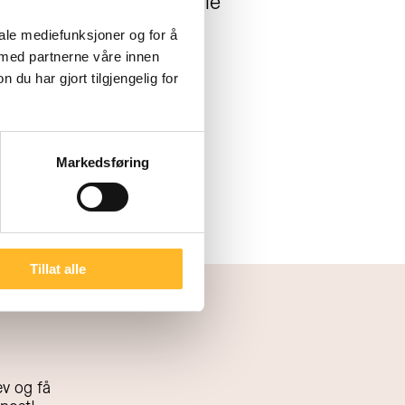
yndigheter om en studie
 at nesten 7 av 10
iale mediefunksjoner og for å
 med partnerne våre innen
andret etter at de ble
u har gjort tilgjengelig for
Markedsføring
Tillat alle
v og få