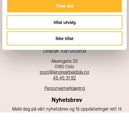
Tillat alle
tillat utvalg
Ikke tillat
Kunnskapssenter for lengre arbeidsliv
Direktør: Kari Østerud
Akersgata 32
0180 Oslo
post@lengrearbeidsliv.no
45 45 31 92
Personvernerklæring
Nyhetsbrev
Meld deg på vårt nyhetsbrev og få oppdateringer rett til
din e-post!
E-post