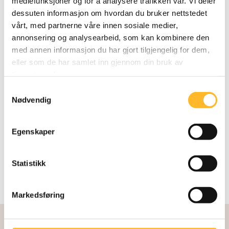
mediefunksjoner og for å analysere trafikken vår. Vi deler
dessuten informasjon om hvordan du bruker nettstedet
NYTT FOU-PROSJEKT
18. JAN 2021
vårt, med partnerne våre innen sosiale medier,
Omfattende metastudie tildelt Fafo
annonsering og analysearbeid, som kan kombinere den
Senter for seniorpolitikk kunngjorde to
med annen informasjon du har gjort tilgjengelig for dem,
forskningsprosjekter på Doffin i september i
eller som de har samlet inn gjennom din bruk av
fjor. Metastudien, som er det første
tjenestene deres.
prosjektet, har nå startet opp.
Samtykkevalg
Nødvendig
Egenskaper
Statistikk
Markedsføring