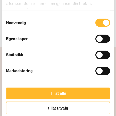
eller som de har samlet inn gjennom din bruk av
tjenestene deres.
Samtykkevalg
Nødvendig
Egenskaper
Statistikk
Markedsføring
Tillat alle
Kunnskapssenter for lengre arbeidsliv
Direktør: Kari Østerud
tillat utvalg
Akersgata 32