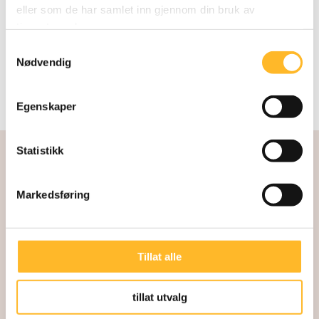
eller som de har samlet inn gjennom din bruk av
tjenestene deres.
Samtykkevalg
Nødvendig
Egenskaper
Statistikk
Markedsføring
Tillat alle
Kunnskapssenter for lengre arbeidsliv
Direktør: Kari Østerud
tillat utvalg
Akersgata 32