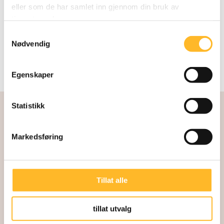
eller som de har samlet inn gjennom din bruk av
tjenestene deres.
Samtykkevalg
Nødvendig
Egenskaper
Statistikk
Markedsføring
Tillat alle
Kunnskapssenter for lengre arbeidsliv
Direktør: Kari Østerud
tillat utvalg
Akersgata 32