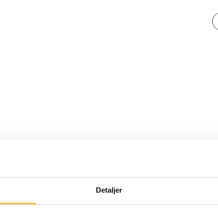
FORNYELSE
23. OKT 2019
Detaljer
SSP lanserer nye nettsider i Wo