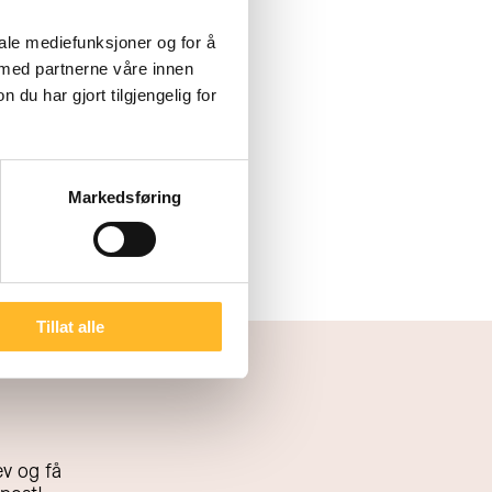
ttsidene. Vi spisser
 deg, og pusser opp
iale mediefunksjoner og for å
 med partnerne våre innen
u har gjort tilgjengelig for
Markedsføring
Tillat alle
v og få