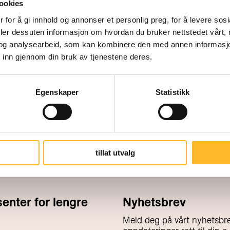
Senter for seniorpolitikk fornyer ne
ookies
innholdet mot hva vi kan gjøre for
 for å gi innhold og annonser et personlig preg, for å levere sos
deler dessuten informasjon om hvordan du bruker nettstedet vårt,
designet. Fortell hva du synes!
og analysearbeid, som kan kombinere den med annen informasjon d
 inn gjennom din bruk av tjenestene deres.
Egenskaper
Statistikk
tillat utvalg
nter for lengre
Nyhetsbrev
Meld deg på vårt nyhetsbre