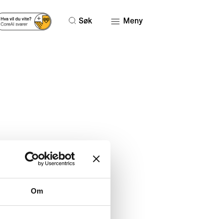
Søk
Meny
Om
rdPress