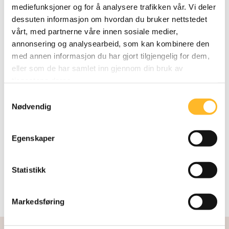
mediefunksjoner og for å analysere trafikken vår. Vi deler
FAGNOTAT
3. MAI 2019
dessuten informasjon om hvordan du bruker nettstedet
Nytt kunnskapsnotat oppsummerer 16
vårt, med partnerne våre innen sosiale medier,
rapporter
annonsering og analysearbeid, som kan kombinere den
med annen informasjon du har gjort tilgjengelig for dem,
Senter for seniorpolitikks direktør Kari
eller som de har samlet inn gjennom din bruk av
Østerud har selv skrevet en oppsummering av
tjenestene deres.
forskningen på hva som skal til for at flest
Samtykkevalg
mulig skal stå lengst mulig i jobb.
Nødvendig
Egenskaper
Statistikk
Markedsføring