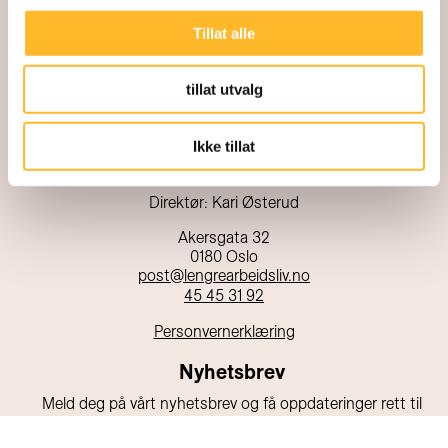
Tillat alle
tillat utvalg
Ikke tillat
Kunnskapssenter for lengre arbeidsliv
Direktør: Kari Østerud
Akersgata 32
0180 Oslo
post@lengrearbeidsliv.no
45 45 31 92
Personvernerklæring
Nyhetsbrev
Meld deg på vårt nyhetsbrev og få oppdateringer rett til
din e-post!