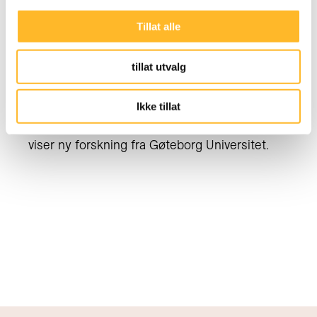
Tillat alle
LEDELSE
18. NOV 2019
tillat utvalg
Sjefen er sentral for et lengre arbeidsliv
At sjefen din vil at du skal fortsette å jobbe er
Ikke tillat
svært viktig for valget om å utsette pensjon,
viser ny forskning fra Gøteborg Universitet.