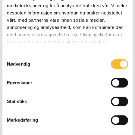
mediefunksjoner og for å analysere trafikken vår. Vi deler
dessuten informasjon om hvordan du bruker nettstedet
vårt, med partnerne våre innen sosiale medier,
LIVSLYKKE
13. DES 2019
annonsering og analysearbeid, som kan kombinere den
VG skriver om lykken ved å jobbe lenge
med annen informasjon du har gjort tilgjengelig for dem,
VG vier forsiden og fire sider inni til intervjuer
eller som de har samlet inn gjennom din bruk av
med en hjelpepleier på Abildsø og seks
tjenestene deres.
ingeniører i Cowi i Fredrikstad som jobber
Samtykkevalg
Nødvendig
oppover i 70-årene.
Egenskaper
Statistikk
Markedsføring