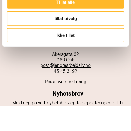
Tillat alle
tillat utvalg
Kunnskapssenter for lengre arbeidsliv
Ikke tillat
Direktør: Kari Østerud
Akersgata 32
0180 Oslo
post@lengrearbeidsliv.no
45 45 31 92
Personvernerklæring
Nyhetsbrev
Meld deg på vårt nyhetsbrev og få oppdateringer rett til
din e-post!
E-post
Send