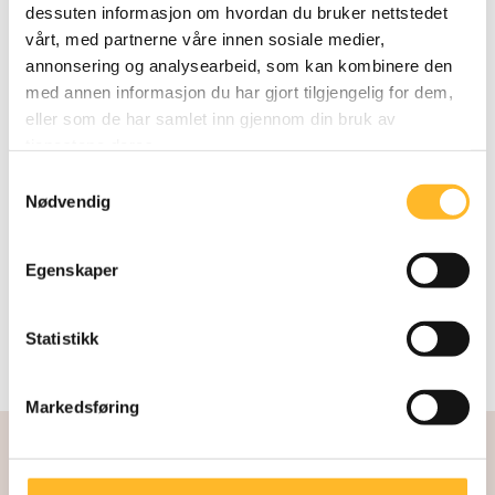
dessuten informasjon om hvordan du bruker nettstedet
HVOR MANGE RETTE FÅR DU?
29. JUN 2020
vårt, med partnerne våre innen sosiale medier,
Ny quiz om seniorer i arbeidslivet
annonsering og analysearbeid, som kan kombinere den
med annen informasjon du har gjort tilgjengelig for dem,
Hvor mye kan du om aldring og arbeid? Test
eller som de har samlet inn gjennom din bruk av
deg selv på 20 spørsmål om fordommer,
tjenestene deres.
kognitive evner, avgangsalder med mer.
Samtykkevalg
Nødvendig
Egenskaper
Statistikk
Markedsføring