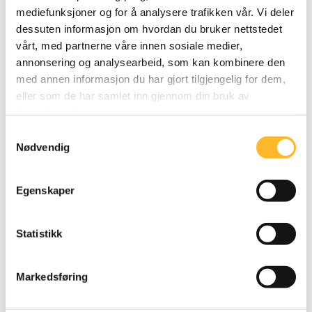
mediefunksjoner og for å analysere trafikken vår. Vi deler
dessuten informasjon om hvordan du bruker nettstedet
DAGBLADET
4. MAR 2020
vårt, med partnerne våre innen sosiale medier,
Derfor er seniorene best på jobben
annonsering og analysearbeid, som kan kombinere den
"Seniorer er minst slitne," slår Dagbladet fast.
med annen informasjon du har gjort tilgjengelig for dem,
Avisen intervjuer forskere på OsloMet, Bjørn
eller som de har samlet inn gjennom din bruk av
Ask (72) og Linda Hauge om ny forskning på
tjenestene deres.
de eldste arbeidstagerne.
Samtykkevalg
Nødvendig
Egenskaper
Statistikk
Markedsføring