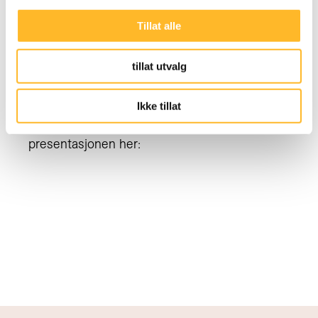
Tillat alle
JUBILEUMSKONFERANSEN 2019
12. JUN 2019
Presentasjoner av Exit Age
tillat utvalg
Fire forskere fra NOVA og AFI ved Oslo Met
presenterte pågående forskning om de eldste
Ikke tillat
arbeidstakerne, de over 67 år. Se
presentasjonen her: