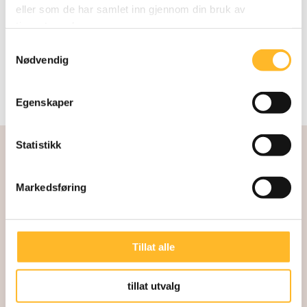
eller som de har samlet inn gjennom din bruk av
tjenestene deres.
Samtykkevalg
Nødvendig
Egenskaper
Statistikk
Markedsføring
Tillat alle
Kunnskapssenter for lengre arbeidsliv
Direktør: Kari Østerud
tillat utvalg
Akersgata 32