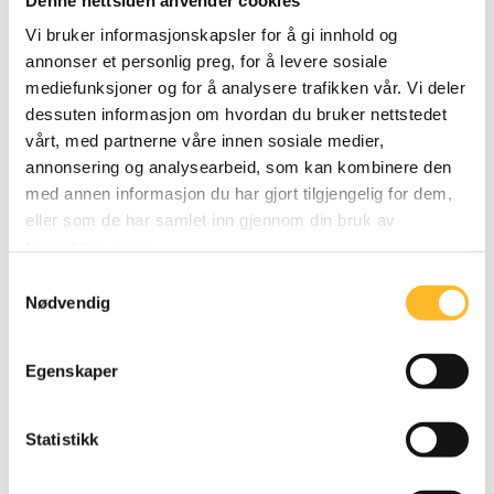
NORDIC WORKING LIFE CONFERENCE
26. MAI
Vi bruker informasjonskapsler for å gi innhold og
2026
annonser et personlig preg, for å levere sosiale
mediefunksjoner og for å analysere trafikken vår. Vi deler
Linda Hauge presenterte resultater fra sitt
dessuten informasjon om hvordan du bruker nettstedet
PhD-prosjekt
vårt, med partnerne våre innen sosiale medier,
Den nordiske arbeidslivskonferansen 2026
annonsering og analysearbeid, som kan kombinere den
samlet i alt 160 deltakere fra 15 land. Det var i
med annen informasjon du har gjort tilgjengelig for dem,
år rekordmange bidrag fra hele 10 nasjoner
eller som de har samlet inn gjennom din bruk av
som omhandlet aldring, eldre arbeidstakere,
tjenestene deres.
ledelse og senkarrierer. Det er tydelig at
Samtykkevalg
demografi og arbeidskraftsbehov har
Nødvendig
innvirkning på prioriteringer og
forskningsinnretning i flere land.
Egenskaper
Statistikk