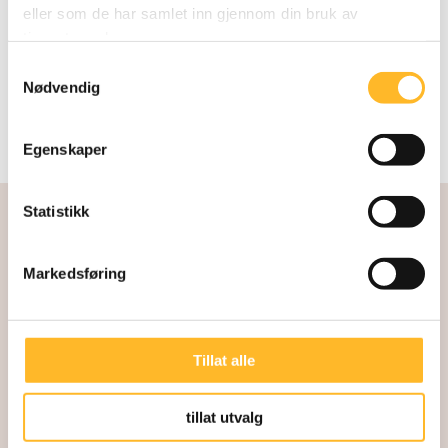
eller som de har samlet inn gjennom din bruk av
tjenestene deres.
Samtykkevalg
Nødvendig
Egenskaper
Statistikk
Markedsføring
Tillat alle
Kunnskapssenter for lengre arbeidsliv
Direktør: Kari Østerud
tillat utvalg
Akersgata 32