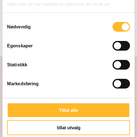
eller som de har samlet inn gjennom din bruk av
tjenestene deres.
Samtykkevalg
Nødvendig
Egenskaper
Statistikk
Markedsføring
Tillat alle
Kunnskapssenter for lengre arbeidsliv
Direktør: Kari Østerud
tillat utvalg
Akersgata 32