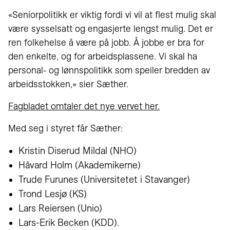
«Seniorpolitikk er viktig fordi vi vil at flest mulig skal
være sysselsatt og engasjerte lengst mulig. Det er
ren folkehelse å være på jobb. Å jobbe er bra for
den enkelte, og for arbeidsplassene. Vi skal ha
personal- og lønnspolitikk som speiler bredden av
arbeidsstokken,» sier Sæther.
Fagbladet omtaler det nye vervet her.
Med seg i styret får Sæther:
Kristin Diserud Mildal (
NHO
)
Håvard Holm (
Akademikerne
)
Trude Furunes (
Universitetet i Stavanger
)
Trond Lesjø (
KS
)
Lars Reiersen (
Unio
)
Lars-Erik Becken (
KDD
).