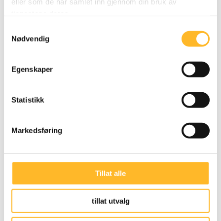
eller som de har samlet inn gjennom din bruk av
Fakta
tjenestene deres.
Kristin Sæther er LO-sekretær, og ble
Samtykkevalg
gjenvalgt som det på kongressen 2022. Hun
Nødvendig
ble valgt inn i LOs ledelse i 2017 og kom da
fra vervet som leder av Fagforbundet i
Egenskaper
Trondheim. Hun har også vært nestleder i LO
i Trondheim.
Statistikk
I tillegg til å være leder i styret til Senter for
seniorpolitikk har hun også verv i
Markedsføring
Fagligpolitisk utvalg for helse, Fagligpolitisk
utvalg for boligpolitikk, Fagpolitisk utvalg for
barn/unge, LOs sentrale ungdomsutvalg,
Tillat alle
Einar Gerhardsens stipendfond, LO
Kommune, LO Stat, Folkets Hus
tillat utvalg
Landsforbund, Folkets Hus Fond, AOF,
AKAN, Folk og forsvar, FN-sambandet,