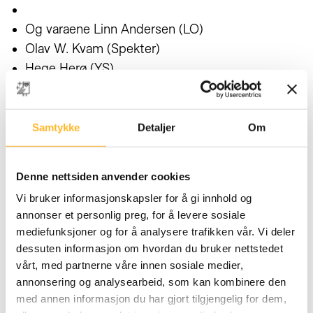
Og varaene Linn Andersen (
LO
)
Olav W. Kvam (
Spekter
)
Hege Herø (
YS
)
Tale Hellevik (
OsloMet
)
Therese Høyer-Grimstad (
NHO
)
Kari Mærøe Lier (
NITO
)
Samtykke
Detaljer
Om
Ryan Hustoft (
Virke
).
Se også
intervju med Sæther om seniorpolitikk fra i
Denne nettsiden anvender cookies
høst her
.
Vi bruker informasjonskapsler for å gi innhold og
annonser et personlig preg, for å levere sosiale
Les
årsrapporten fra Senter for seniorpolitikk her
.
mediefunksjoner og for å analysere trafikken vår. Vi deler
dessuten informasjon om hvordan du bruker nettstedet
Les intervju med Kari Østerud om at vi retter oss
vårt, med partnerne våre innen sosiale medier,
enda mer mot virksomhetene her
.
annonsering og analysearbeid, som kan kombinere den
med annen informasjon du har gjort tilgjengelig for dem,