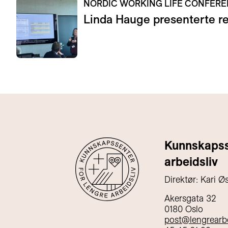
NORDIC WORKING LIFE CONFER
Linda Hauge presenterte res
Kunnskapsse
arbeidsliv
Direktør: Kari Ø
Akersgata 32
0180 Oslo
post@lengrearbe