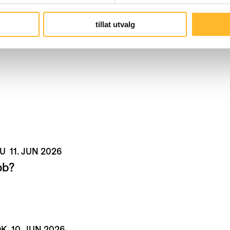
tillat utvalg
NU
11. JUN 2026
bb?
NOK
10. JUN 2026