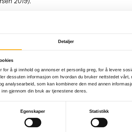
sen 2019).
d godt å ordne med mat på egen hånd. ”Eldre” 
e, og selv om man vil det beste for eldre me
Detaljer
etrengende.
ookies
framstille ”eldre” flest som spreke og yrkesakti
 for å gi innhold og annonser et personlig preg, for å levere sos
deler dessuten informasjon om hvordan du bruker nettstedet vårt,
og analysearbeid, som kan kombinere den med annen informasjon d
år (over 115 000, SSB 2022a) enn det er beboer
 inn gjennom din bruk av tjenestene deres.
Egenskaper
Statistikk