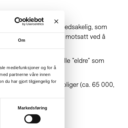
brukes ofte, kanskje hovedsakelig, som
nnesker, kan det virke motsatt ved å
Om
ve, som det er å framstille ”eldre” som
iale mediefunksjoner og for å
 med partnerne våre innen
u har gjort tilgjengelig for
e i sykehjem og pleieboliger (ca. 65 000,
Markedsføring