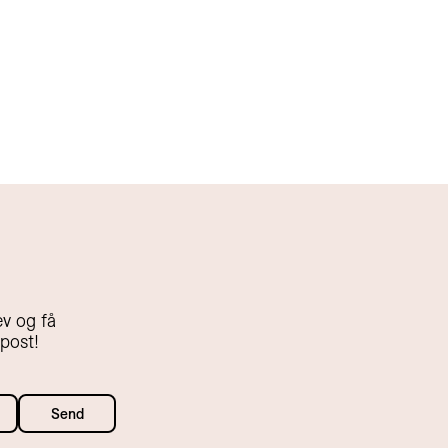
v og få
-post!
Send