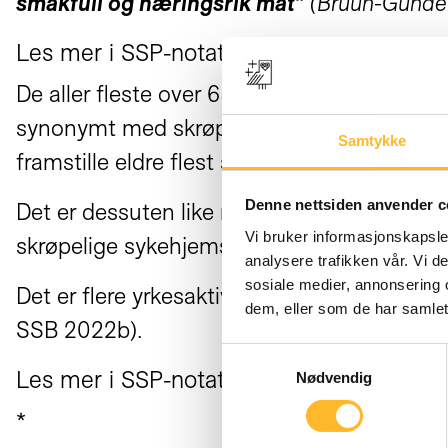
smakfull og næringsrik mat”
(Bruun-Gunder
Les mer i SSP-notat nr 7 her!
De aller fleste over 65 år greier imidlerti
synonymt med skrøpelige og hjelpetrengend
Samtykke
framstille eldre flest som passive og hjelp
Denne nettsiden anvender c
Det er dessuten like riktig eller like galt å 
Vi bruker informasjonskapsler
skrøpelige sykehjemsboere.
analysere trafikken vår. Vi 
sosiale medier, annonsering 
Det er flere yrkesaktive i alderen over 65 
dem, eller som de har samlet
SSB 2022b).
Samtykkevalg
Les mer i SSP-notat nr 7 her!
Nødvendig
*