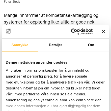
Foto: iStock
Mange innrømmer at kompetansekartlegging og
systemer for opplæring ikke alltid er gode nok.
Færre muligheter til utvikling
På spørsmål om arbeidstakere ønsker å gjennomføre
Samtykke
Detaljer
Om
utdanning i en krevende omstillingssituasjon, framstår eldre
respondenter som noe mer defensive enn andre
aldersgrupper.
Denne nettsiden anvender cookies
Funnene fra intervjuer viser tilsvarende mønster.
Vi bruker informasjonskapsler for å gi innhold og
annonser et personlig preg, for å levere sosiale
Les
OsloMet
sin rapport:
Et arbeidsliv under omstilling. Er
mediefunksjoner og for å analysere trafikken vår. Vi deler
det plass for seniorene?
dessuten informasjon om hvordan du bruker nettstedet
vårt, med partnerne våre innen sosiale medier,
Les også:
Statssekretæren om seniorpolitikk –
annonsering og analysearbeid, som kan kombinere den
Viktig for hele samfunnet
med annen informasjon du har gjort tilgjengelig for dem,