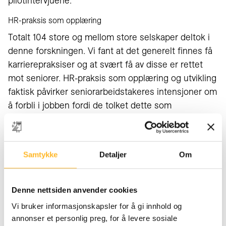
pilotintervjuene.
HR-praksis som opplæring
Totalt 104 store og mellom store selskaper deltok i
denne forskningen. Vi fant at det generelt finnes få
karrierepraksiser og at svært få av disse er rettet
mot seniorer. HR-praksis som opplæring og utvikling
faktisk påvirker seniorarbeidstakeres intensjoner om
å forbli i jobben fordi de tolket dette som
organisasjonsstøtte.
Flere praksiser rettet mot juniorer enn seniorer
Samtykke
Detaljer
Om
Selv om få bedrifter hadde karrierepraksiser rettet
mot juniorer, var det fortsatt flere praksiser rettet
mot juniorer enn seniorer. Vi kan se fra utvalget vårt
Denne nettsiden anvender cookies
at ansvaret for karriereplanlegging og utvikling stort
Vi bruker informasjonskapsler for å gi innhold og
sett ligger hos ansatte og nærmeste leder, ikke HR
annonser et personlig preg, for å levere sosiale
avdeling.