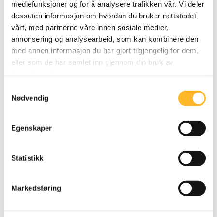
mediefunksjoner og for å analysere trafikken vår. Vi deler
dessuten informasjon om hvordan du bruker nettstedet
Livslang læring
vårt, med partnerne våre innen sosiale medier,
Det ble rapportert stor interesse for livslang læring
annonsering og analysearbeid, som kan kombinere den
med annen informasjon du har gjort tilgjengelig for dem,
og det at folk går av med pensjon på riktig tid i
eller som de har samlet inn gjennom din bruk av
karrieren. I tillegg fant vi en sterk korrelasjon mellom
tjenestene deres.
livslang læring, flere seniorpraksiser og
Samtykkevalg
karrierepraksiser. Det kan tyde på at en organisasjon
Nødvendig
som har flere karrierepraksiser også har flere
seniortiltak og sterk interesse for livslang læring.
Egenskaper
Statistikk
Markedsføring