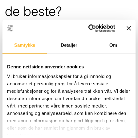
de beste?
Møte med tillitsvalgte i Delta Innlandet om
seniorpolitikk, aldring og arbeid og produktivitet.
Samtykke
Detaljer
Om
Tips og verktøy for en god seniorpolitikk for den
enkelte og virksomhetene, med fokus på
tillitsvalgtes rolle lokalt.
Denne nettsiden anvender cookies
Vi bruker informasjonskapsler for å gi innhold og
17
annonser et personlig preg, for å levere sosiale
MAR
mediefunksjoner og for å analysere trafikken vår. Vi deler
2021
dessuten informasjon om hvordan du bruker nettstedet
vårt, med partnerne våre innen sosiale medier,
annonsering og analysearbeid, som kan kombinere den
med annen informasjon du har gjort tilgjengelig for dem,
eller som de har samlet inn gjennom din bruk av
tjenestene deres.