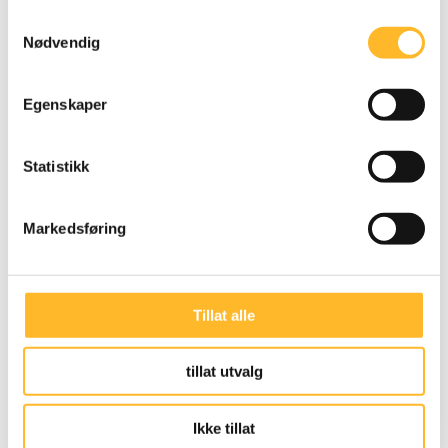
Samtykkevalg
Nødvendig
Jon Fjeldstad og Olav Eikemo (foto: MB Pedersen)
Egenskaper
17. mars 2021
Statistikk
12:00
Arrangement er kun åpent for Delta
Markedsføring
tillitsvalgte
Tillat alle
tillat utvalg
Ikke tillat