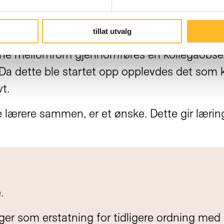
tillat utvalg
å fastsette læringsmål for undervisningen. I
vne mellomrom gjennomføres en kollegaobserva
Da dette ble startet opp opplevdes det som k
t.
 lærere sammen, er et ønske. Dette gir lærin
.
r som erstatning for tidligere ordning med 