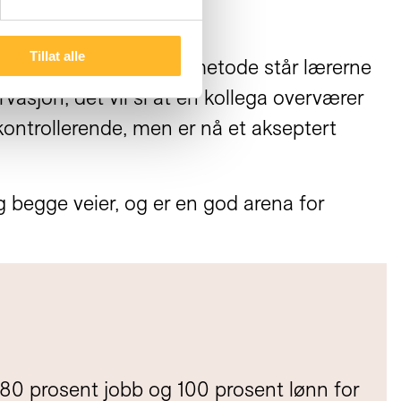
Tillat alle
 valg av undervisningsmetode står lærerne
sjon, det vil si at en kollega overværer
ontrollerende, men er nå et akseptert
g begge veier, og er en god arena for
80 prosent jobb og 100 prosent lønn for