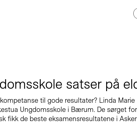
domsskole satser på eld
rkompetanse til gode resultater? Linda Marie
kestua Ungdomsskole i Bærum. De sørget forri
elsk fikk de beste eksamensresultatene i Ask