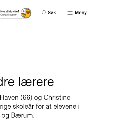
Søk
Meny
re lærere
 Haven (66) og Christine
ge skoleår for at elevene i
er og Bærum.