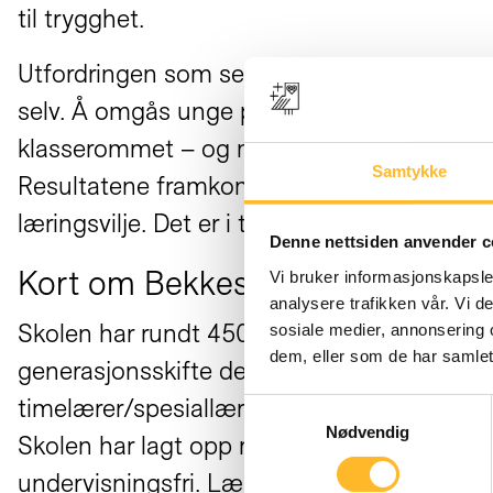
til trygghet.
Utfordringen som senior med lang er faring 
selv. Å omgås unge personer gir energi. L
klasserommet – og møter et krevende «pub
Samtykke
Resultatene framkommer også fordi elevmas
læringsvilje. Det er i tillegg gode relasjone
Denne nettsiden anvender c
Kort om Bekkestua Ungdomssko
Vi bruker informasjonskapsler
analysere trafikken vår. Vi 
Skolen har rundt 450 elever og 40 lærere. A
sosiale medier, annonsering 
dem, eller som de har samlet
generasjonsskifte de senere årene. Skolen h
timelærer/spesiallærer.
Samtykkevalg
Nødvendig
Skolen har lagt opp rutiner som gjør det lett
undervisningsfri. Lærerne har samtaler med 