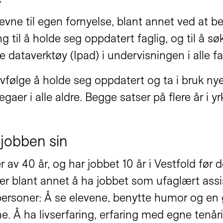
evne til egen fornyelse, blant annet ved at be
g til å holde seg oppdatert faglig, og til å s
taverktøy (Ipad) i undervisningen i alle fag,
elvfølge å holde seg oppdatert og ta i bruk nye
gaer i alle aldre. Begge satser på flere år i y
jobben sin
 av 40 år, og har jobbet 10 år i Vestfold før 
ter blant annet å ha jobbet som ufaglært assi
rsoner: Å se elevene, benytte humor og en go
ne. Å ha livserfaring, erfaring med egne tenår