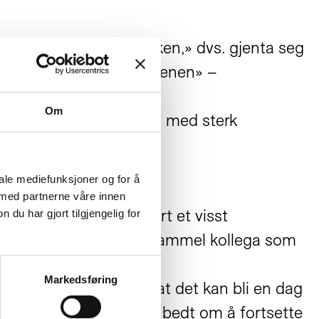
e seg, og ikke «snu bunken,» dvs. gjenta seg
spiller: Man går på «scenen» –
Om
, er relativt homogen, med sterk
iale mediefunksjoner og for å
 med partnerne våre innen
dt, det har likevel vært et visst
u har gjort tilgjengelig for
net tilknyttet en 75 år gammel kollega som
Markedsføring
justere timeplanen slik at det kan bli en dag
lbakemeldinger og blitt bedt om å fortsette