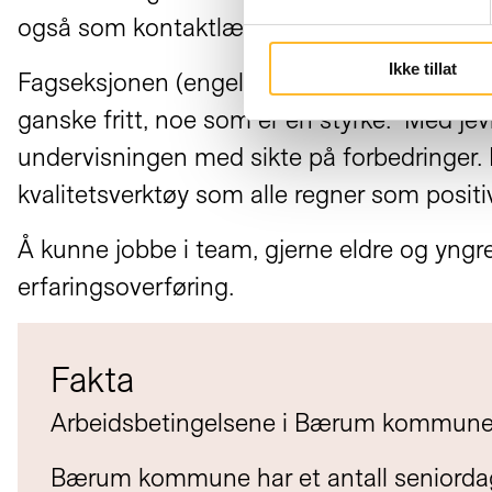
også som kontaktlærer for trinnet.
Ikke tillat
Fagseksjonen (engelsk) møtes ukentlig for 
ganske fritt, noe som er en styrke. Med je
undervisningen med sikte på forbedringer. 
kvalitetsverktøy som alle regner som positiv
Å kunne jobbe i team, gjerne eldre og yngre
erfaringsoverføring.
Fakta
Arbeidsbetingelsene i Bærum kommune
Bærum kommune har et antall seniordage