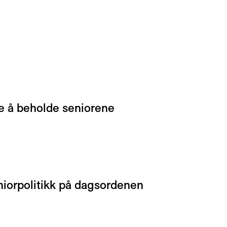
n
 å beholde seniorene
niorpolitikk på dagsordenen