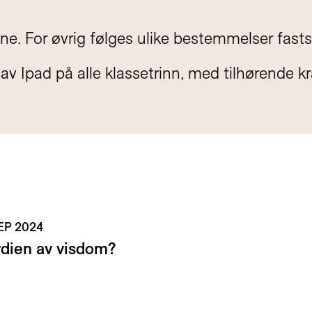
e. For øvrig følges ulike bestemmelser fastsatt
 Ipad på alle klassetrinn, med tilhørende k
SEP 2024
rdien av visdom?