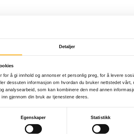
er å holde vedlike det faglige nivået, skjerp
æreryrket kan sammenlignes med å være skue
likum», hver dag.
Detaljer
sen har god faglig bakgrunn fra barneskolen
r med foreldrene.
ookies
le
 for å gi innhold og annonser et personlig preg, for å levere sos
deler dessuten informasjon om hvordan du bruker nettstedet vårt,
lderssammensetningen i lærerkollegiet er spre
og analysearbeid, som kan kombinere den med annen informasjon d
 inn gjennom din bruk av tjenestene deres.
ar et antall seniorer ansatt, og har blant an
Egenskaper
Statistikk
ere å fortsette i full stilling. For eksempel å 
rektor årlig. Kandidatene har fått positive ti